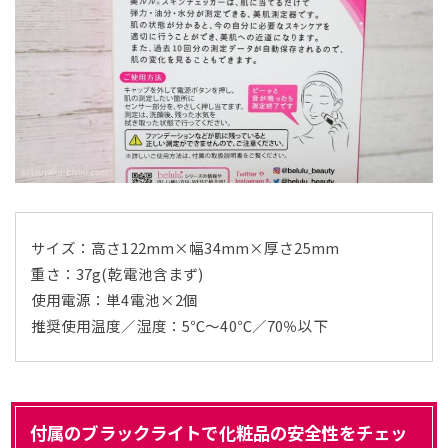
サイズ：高さ122mm×幅34mm×厚さ25mm
重さ：37g(乾電池含まず)
使用電源：単4電池×2個
推奨使用温度／湿度：5℃～40℃／70％以下
付属のブラックライトで化粧品の安全性をチェッ