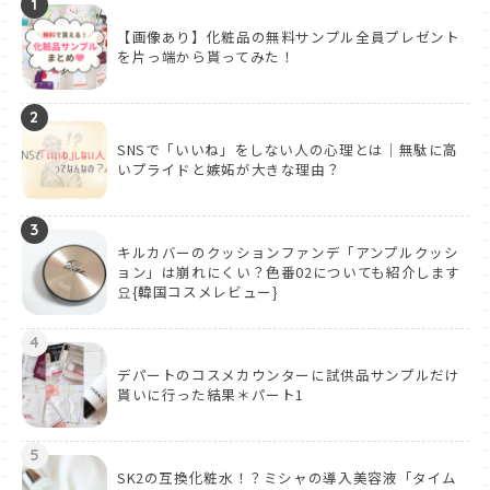
1
【画像あり】化粧品の無料サンプル全員プレゼント
を片っ端から貰ってみた！
2
SNSで「いいね」をしない人の心理とは｜無駄に高
いプライドと嫉妬が大きな理由？
3
キルカバーのクッションファンデ「アンプルクッシ
ョン」は崩れにくい？色番02についても紹介します
요{韓国コスメレビュー}
4
デパートのコスメカウンターに試供品サンプルだけ
貰いに行った結果＊パート1
5
SK2の互換化粧水！？ミシャの導入美容液「タイム